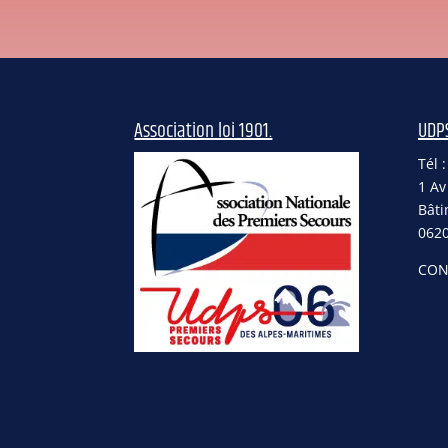
Association loi 1901.
UDP
Tél 
1 Av
Bâti
062
CON