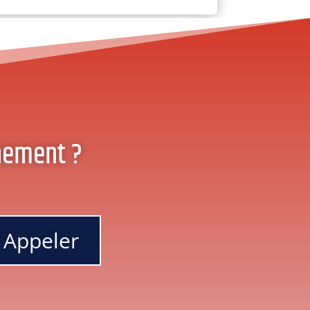
nement ?
Appeler