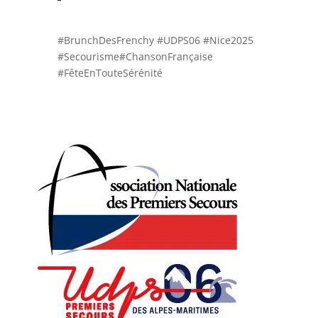
#BrunchDesFrenchy #UDPS06 #Nice2025
#Secourisme#ChansonFrançaise
#FêteEnTouteSérénité